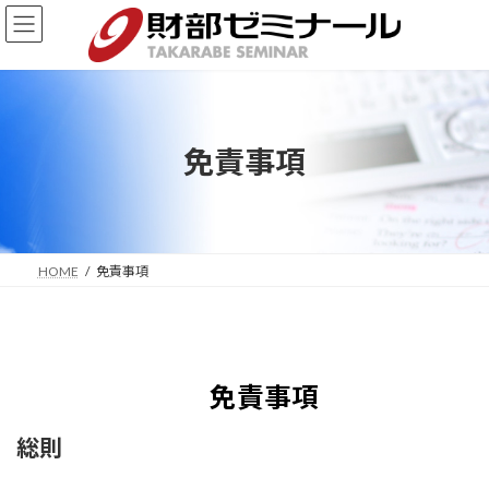
コ
ナ
ン
ビ
テ
ゲ
ン
ー
ツ
シ
へ
ョ
ス
ン
免責事項
キ
に
ッ
移
プ
動
HOME
免責事項
免責事項
総則